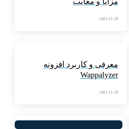
مزایا و معایب
1403-11-29
معرفی و کاربرد افزونه
Wappalyzer
1403-11-29