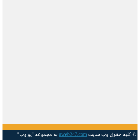
© کلیه حقوق وب سایت
uweb247.com
به مجموعه "یو وب"