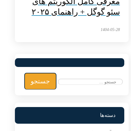
معرفی کامل الگوریتم های
سئو گوگل + راهنمای ۲۰۲۵
1404-05-28
جستجو
برای:
دسته‌ها