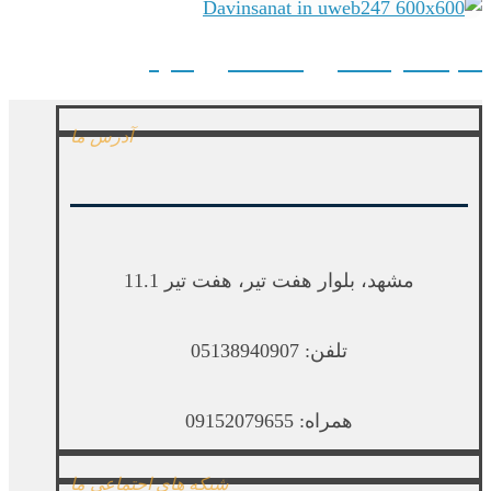
سایت شرکت داوین صنعت نوین طوس
آدرس ما
مشهد، بلوار هفت تیر، هفت تیر 11.1
تلفن: 05138940907
همراه: 09152079655
شبکه های اجتماعی ما