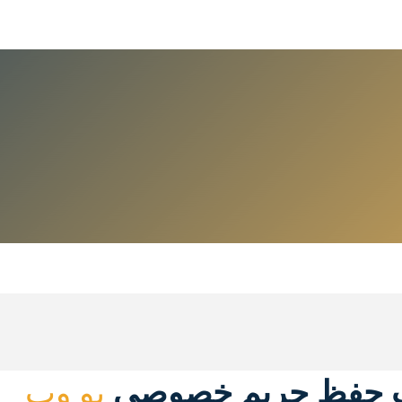
 حفظ حریم خصوصی
یو وب