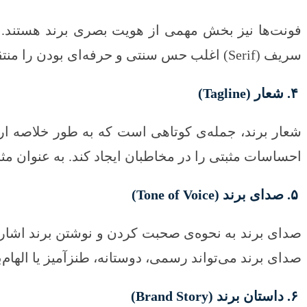
فونت‌ها نیز بخش مهمی از هویت بصری برند هستند. ا
سریف (Serif) اغلب حس سنتی و حرفه‌ای بودن را منتقل می‌کنند، در حالی که فونت‌های سان‌سریف (Sans-Serif) مدرن و ساده‌تر به نظر می‌رسند.
۴. شعار (Tagline)
شعار برند، جمله‌ی کوتاهی است که به طور خلاصه ارز
احساسات مثبتی را در مخاطبان ایجاد کند. به عنوان مثال، شعار نایک (“Just Do It”) به سادگی حس ان
۵. صدای برند (Tone of Voice)
صدای برند به نحوه‌ی صحبت کردن و نوشتن برند اشاره
صدای برند می‌تواند رسمی، دوستانه، طنزآمیز یا الها
۶. داستان برند (Brand Story)