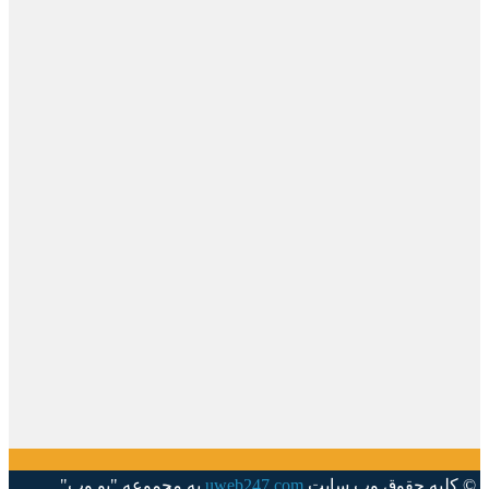
© کلیه حقوق وب سایت
uweb247.com
به مجموعه "یو وب"