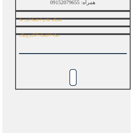
همراه: 09152079655
شبکه های اجتماعی ما
نماد اعتماد الکترونیک